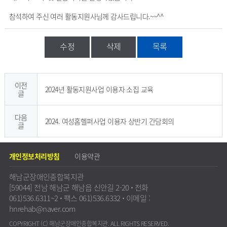
참석하여 주신 여러 활동지원사님께 감사드립니다.~~^^
수정
삭제
목록
게시판 이전글, 다음글 제목 알림
현 게시물의 이전에 등록된 게시물 제목과과 다음에 등록된 게시물 제목 표시
이전
2024년 활동지원사업 이용자 소집 교육
글
다음
2024. 여성홈헬퍼사업 이용자 상반기 간담회의
글
개인정보처리방침
이용약관
해남군장애인종합복지관
[59044] 전남 해남군 해남읍 신안길 2-20
·
전화
061)536.6311~2
·
팩스 061)536.6332
·
이메일 :
hnrehab@naver.com
COPYRIGHT (C) 해남군장애인종합복지관. ALL RIGHTS RESERVED.